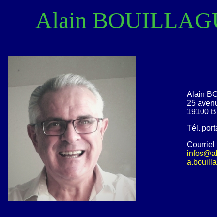
Alain BOUILLA
Alain 
25 avenu
19100 
Tél. por
Courriel 
infos@al
a.bouil