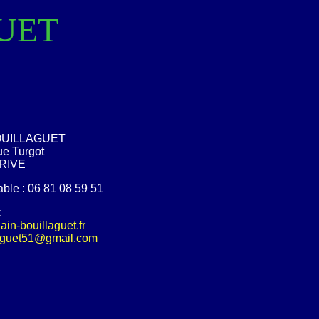
GUET
BOUILLAGUET
e Turgot
BRIVE
table : 06 81 08 59 51
:
ain-bouillaguet.fr
laguet51@gmail.com